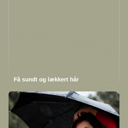
Få sundt og lækkert hår