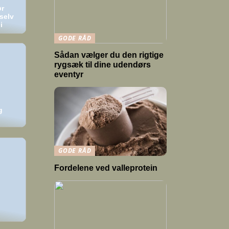
ør
selv
i
GODE RÅD
Sådan vælger du den rigtige
rygsæk til dine udendørs
eventyr
g
GODE RÅD
Fordelene ved valleprotein