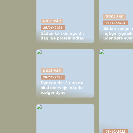
GODE RÅD
GODE RÅD
01/12/2023
26/06/2026
Sådan vælger 
Sådan kan du øge dit
rigtige rygsæk 
daglige proteinindtag
udendørs even
GODE RÅD
20/05/2023
Dyneguide: 3 ting du
skal overveje, når du
vælger dyne
08/10/2022