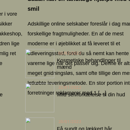
smil
r i vore
sikker
Adskillige online selskaber foreslår i dag m
 pakkeshop,
forskellige fragtmuligheder. En af de mest
rdren lige
moderne er i øjeblikket at få leveret til et
02/02/2022
lig ret
udleveringssted, fordi du så nemt kan hente
Kosmetiske behandlinger til
ge
varerne lige når det passer dig. Denne er al
mænd
meget gnidningsløs, samt ofte tillige den me
letkøbte leveringsmetode. En stor portion in
22/01/2022
forretninger reklamerer med 1 […]
ne
Mild selvforkælelse til din hud
20/01/2022
Få sundt og lækkert hår