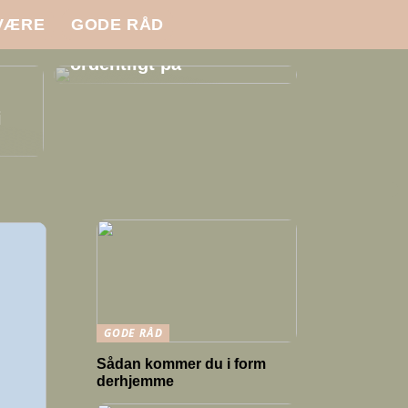
VÆRE
GODE RÅD
Sådan klæder du dig
ordentligt på
i
GODE RÅD
Sådan kommer du i form
derhjemme