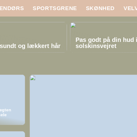
ENDØRS
SPORTSGRENE
SKØNHED
VEL
Pas godt på din hud 
sundt og lækkert hår
solskinsvejret
vægten
hele