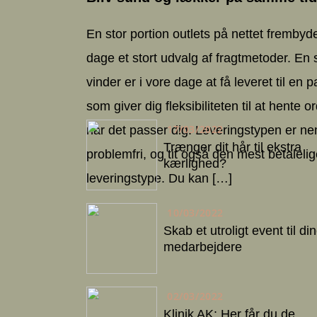
En stor portion outlets på nettet frembyde
dage et stort udvalg af fragtmetoder. En 
vinder er i vore dage at få leveret til en
som giver dig fleksibiliteten til at hente o
17/03/2022
når det passer dig. Leveringstypen er nem
Trænger dit hår til ekstra
problemfri, og tit også den mest betaleli
kærlighed?
leveringstype. Du kan […]
10/03/2022
Skab et utroligt event til di
medarbejdere
02/03/2022
Klinik AK: Her får du de