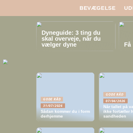
BEVÆGELSE
UD
Dyneguide: 3 ting du
skal overveje, når du
vælger dyne
Få 
GODE RÅD
GODE RÅD
07/04/2026
31/07/2026
Når tallet på 
Sådan kommer du i form
ikke fortæller 
derhjemme
sandheden