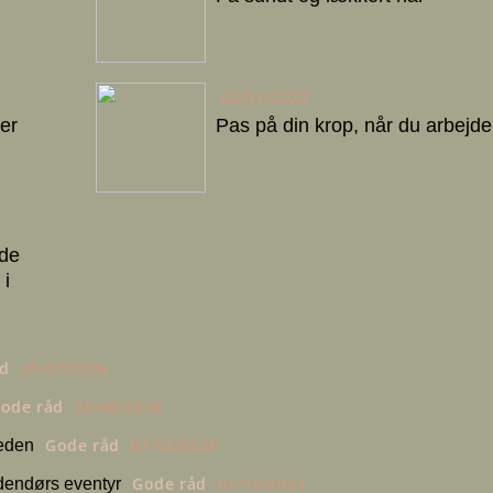
02/01/2022
er
Pas på din krop, når du arbejde
 de
 i
åd
31/07/2026
ode råd
26/06/2026
Gode råd
07/04/2026
heden
Gode råd
01/12/2023
udendørs eventyr