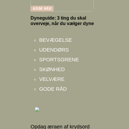
GODE RÅD
Dyneguide: 3 ting du skal
overveje, når du vælger dyne
BEVÆGELSE
UDENDØRS
SPORTSGRENE
SKØNHED
VELVÆRE
GODE RÅD
Opdag æraen af krydsord