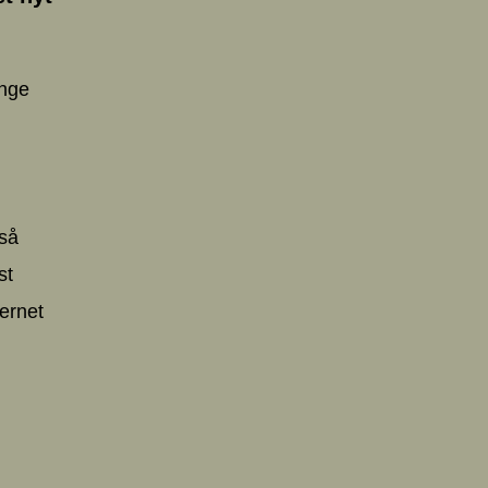
ange
tså
st
ternet