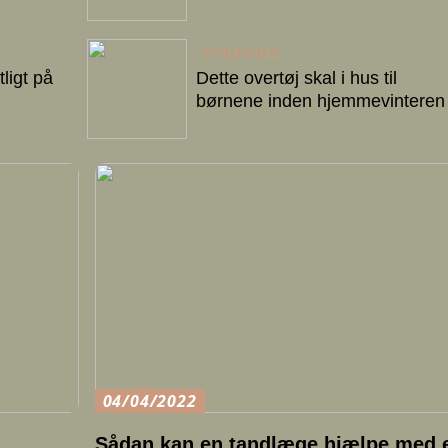
17/04/2022
ligt på
Dette overtøj skal i hus til
børnene inden hjemmevinteren
04/04/2022
Sådan kan en tandlæge hjælpe med e