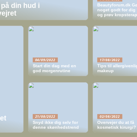
på din hud i
Beautyforum.dk G
noget godt for dig 
ejret
og prøv kropsterap
04/09/2022
17/08/2022
Start din dag med en
Tips til allergivenli
god morgenrutine
makeup
21/08/2022
02/08/2022
et
Snyd ikke dig selv for
Overvejer du at få
denne skønhedstrend
kosmetisk kirurgi?