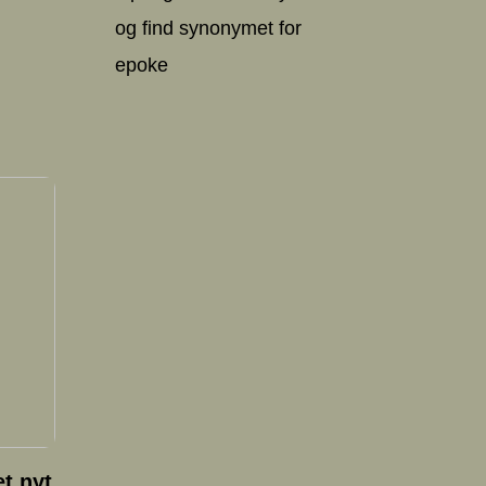
og find synonymet for
epoke
t nyt