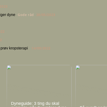
2023
Gode råd
20/05/2023
lger dyne
022
22
14/09/2022
 prøv kropsterapi
Dyneguide: 3 ting du skal