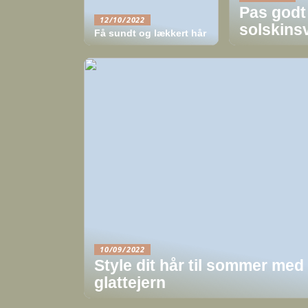
Pas godt 
12/10/2022
solskinsv
Få sundt og lækkert hår
10/09/2022
Style dit hår til sommer med 
glattejern