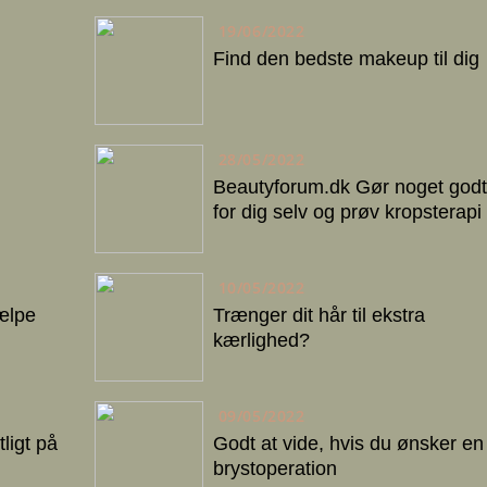
19/06/2022
Find den bedste makeup til dig
28/05/2022
Beautyforum.dk Gør noget godt
for dig selv og prøv kropsterapi
10/05/2022
ælpe
Trænger dit hår til ekstra
kærlighed?
09/05/2022
ligt på
Godt at vide, hvis du ønsker en
brystoperation