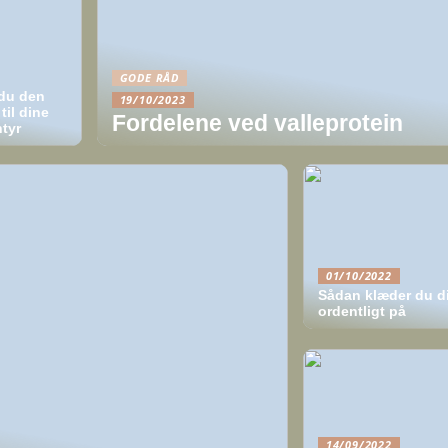
GODE RÅD
du den
19/10/2023
til dine
Fordelene ved valleprotein
tyr
01/10/2022
Sådan klæder du d
ordentligt på
14/09/2022