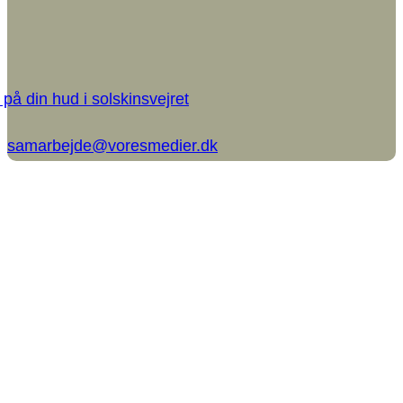
på din hud i solskinsvejret
samarbejde@voresmedier.dk