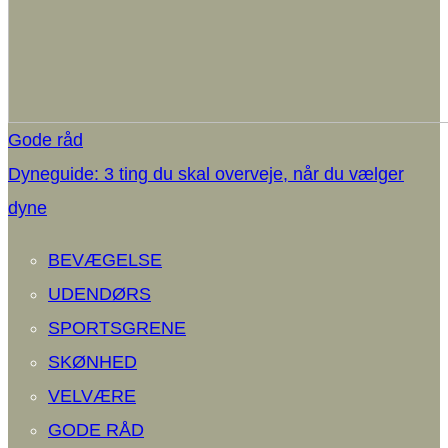
Gode råd
Dyneguide: 3 ting du skal overveje, når du vælger
dyne
BEVÆGELSE
UDENDØRS
SPORTSGRENE
SKØNHED
VELVÆRE
GODE RÅD