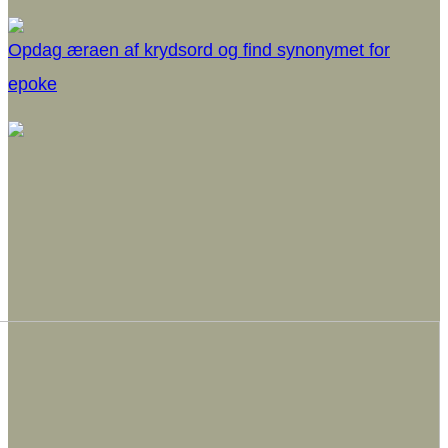
Opdag æraen af krydsord og find synonymet for
epoke