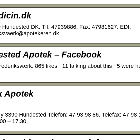
icin.dk
 Hundested DK. Tlf: 47939886. Fax: 47981627. EDI:
iksvaerk@apotekeren.dk.
ested Apotek – Facebook
eriksværk. 865 likes · 11 talking about this · 5 were h
k Apotek
 3390 Hundested Telefon: 47 93 98 86. Telefax: 47 98 
00 – 17.30.