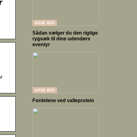
r
GODE RÅD
Sådan vælger du den rigtige
rygsæk til dine udendørs
eventyr
r
GODE RÅD
Fordelene ved valleprotein