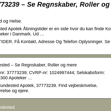
73239 – Se Regnskaber, Roller og
d og Helse.
ested Apotek Åbningstider er en side hvor du kan finde Ko
oteker i Danmark. Ud …
 Få Kontakt, Adresse Og Telefon Oplysninger. Se 
sted – Se Regnskaber, Roller og mere
-nr: 37773239; CVRP-nr: 1024997444; Selskabsform:
7300 Apoteker …
 Hundested Apotek, 37773239. Find vejbeskrivelse,
yrelse og ejere.
ndested