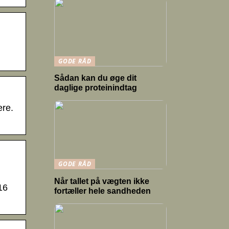
GODE RÅD
Sådan kan du øge dit
daglige proteinindtag
ere.
GODE RÅD
Når tallet på vægten ikke
16
fortæller hele sandheden