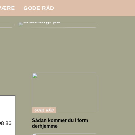
VÆRE
GODE RÅD
i
Sådan klæder du dig
ordentligt på
GODE RÅD
Sådan kommer du i form
98 86
derhjemme