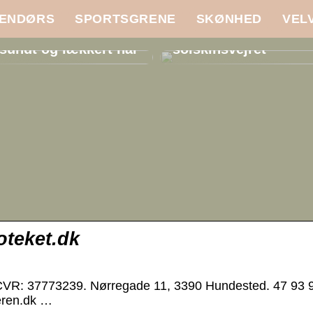
ENDØRS
SPORTSGRENE
SKØNHED
VEL
Pas godt på din hud 
sundt og lækkert hår
solskinsvejret
teket.dk
CVR: 37773239. Nørregade 11, 3390 Hundested. 47 93 
eren.dk …