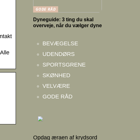
GODE RÅD
Dyneguide: 3 ting du skal
overveje, når du vælger dyne
ntakt
BEVÆGELSE
Alle
UDENDØRS
SPORTSGRENE
SKØNHED
VELVÆRE
GODE RÅD
Opdag æraen af krydsord