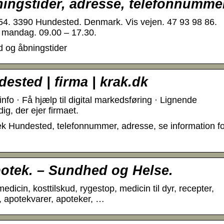
ingstider, adresse, telefonnumme
4. 3390 Hundested. Denmark. Vis vejen. 47 93 98 86.
 mandag. 09.00 – 17.30.
d og åbningstider
sted | firma | krak.dk
fo · Få hjælp til digital markedsføring · Lignende
g, der ejer firmaet.
k Hundested, telefonnummer, adresse, se information fo
potek. – Sundhed og Helse.
icin, kosttilskud, rygestop, medicin til dyr, recepter,
, apotekvarer, apoteker, …