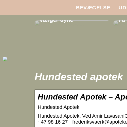
BEVÆGELSE
UD
Dyneguide: 3 ting du
skal overveje, når du
vælger dyne
Få 
Hundested apotek
Hundested Apotek – Apo
Hundested Apotek
Hundested Apotek. Ved Amir Lavasani
· 47 98 16 27 · frederiksvaerk@apotek