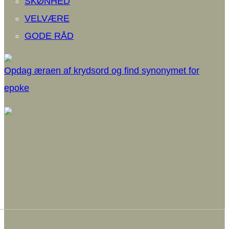
SKØNHED
VELVÆRE
GODE RÅD
Opdag æraen af krydsord og find synonymet for
epoke