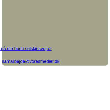
på din hud i solskinsvejret
samarbejde@voresmedier.dk