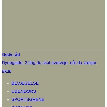
Gode råd
Dyneguide: 3 ting du skal overveje, når du vælger
dyne
BEVÆGELSE
UDENDØRS
SPORTSGRENE