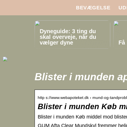
BEVÆGELSE
UD
Dyneguide: 3 ting du
skal overveje, når du
vælger dyne
Få 
Blister i munden a
http s://www.webapoteket.dk › mund-og-tandprob
Blister i munden Køb m
Blister i munden Køb middel mod blist
GUM Afta Clear Mundskyl fremmer helin