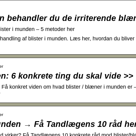
n behandler du de irriterende blæ
lister i munden – 5 metoder her
handling af blister i munden. Læs her, hvordan du bliver
er
n: 6 konkrete ting du skal vide >>
? Få konkret viden om hvad blister / blæner i munden er 
>
er
unden → Få Tandlægens 10 råd he
åd virker? Få Tandlægens 10 konkrete råd mod blister/b