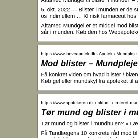
Aftamed Mundgel til blister i munden – 
5. okt. 2022 — Blister i munden er de s
os indimellem … Klinisk farmaceut hos
Aftamed Mundgel er et middel mod bliste
sår i munden. Køb den hos Webapoteke
http s://www.loeveapotek.dk › Apotek › Mundpleje
Mod blister – Mundpleje
Få konkret viden om hvad blister / bl
Køb gel eller mundskyl fra apoteket til 
http s://www.apotekeren.dk › aktuelt › irriteret-m
Tør mund og blister i 
Tør mund og blister i mundhulen? » Læ
Få Tandlægens 10 konkrete råd mod bl