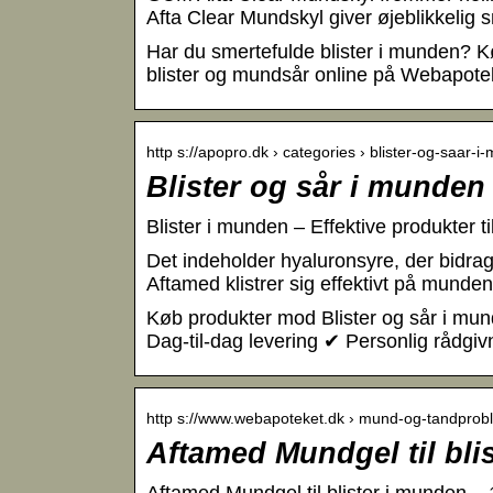
Afta Clear Mundskyl giver øjeblikkelig 
Har du smertefulde blister i munden? Kø
blister og mundsår online på Webapotek
http s://apopro.dk › categories › blister-og-saar-
Blister og sår i munden
Blister i munden – Effektive produkter 
Det indeholder hyaluronsyre, der bidrage
Aftamed klistrer sig effektivt på munden
Køb produkter mod Blister og sår i mun
Dag-til-dag levering ✔ Personlig rådgi
http s://www.webapoteket.dk › mund-og-tandprob
Aftamed Mundgel til bli