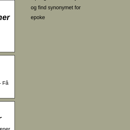
og find synonymet for
ner
epoke
– Få
r
læner