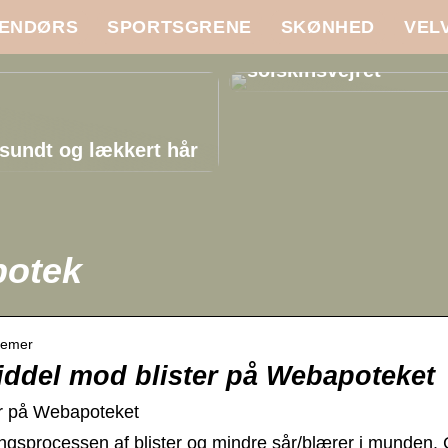
ENDØRS
SPORTSGRENE
SKØNHED
VEL
Pas godt på din hud 
solskinsvejret
sundt og lækkert hår
potek
lemer
iddel mod blister på Webapoteket
er på Webapoteket
gsprocessen af blister og mindre sår/blærer i munden