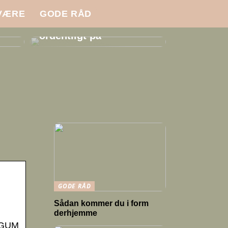
VÆRE
GODE RÅD
i
Sådan klæder du dig
ordentligt på
GODE RÅD
Sådan kommer du i form
derhjemme
. GUM