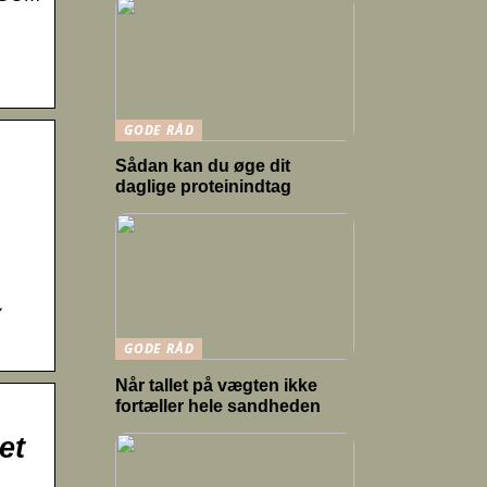
GODE RÅD
Sådan kan du øge dit
daglige proteinindtag
✔
GODE RÅD
Når tallet på vægten ikke
fortæller hele sandheden
et