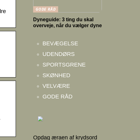
GODE RÅD
dre
Dyneguide: 3 ting du skal
overveje, når du vælger dyne
BEVÆGELSE
UDENDØRS
SPORTSGRENE
SKØNHED
VELVÆRE
GODE RÅD
r
Opdag æraen af krydsord