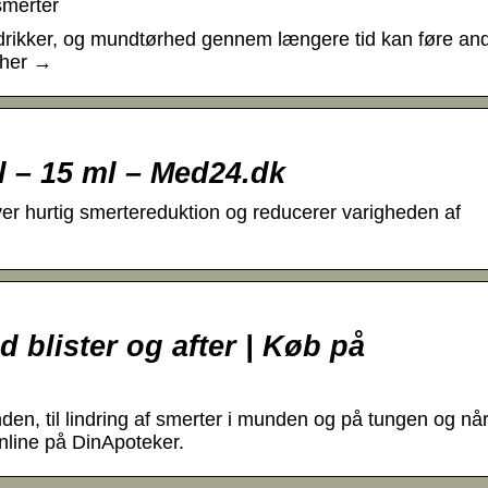
smerter
og drikker, og mundtørhed gennem længere tid kan føre an
 her →
l – 15 ml – Med24.dk
ver hurtig smertereduktion og reducerer varigheden af
 blister og after | Køb på
n, til lindring af smerter i munden og på tungen og nå
nline på DinApoteker.