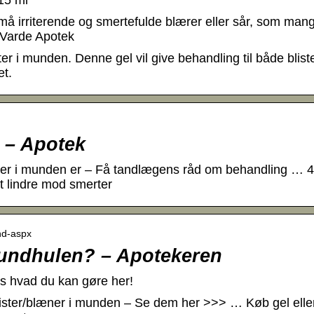
15 ml
må irriterende og smertefulde blærer eller sår, som mang
 Varde Apotek
r i munden. Denne gel vil give behandling til både blist
t.
 – Apotek
æner i munden er – Få tandlægens råd om behandling … 4
at lindre mod smerter
und-aspx
mundhulen? – Apotekeren
s hvad du kan gøre her!
ister/blæner i munden – Se dem her >>> … Køb gel elle