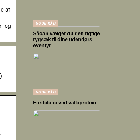
e af
GODE RÅD
er og
Sådan vælger du den rigtige
rygsæk til dine udendørs
eventyr
)
GODE RÅD
Fordelene ved valleprotein
r