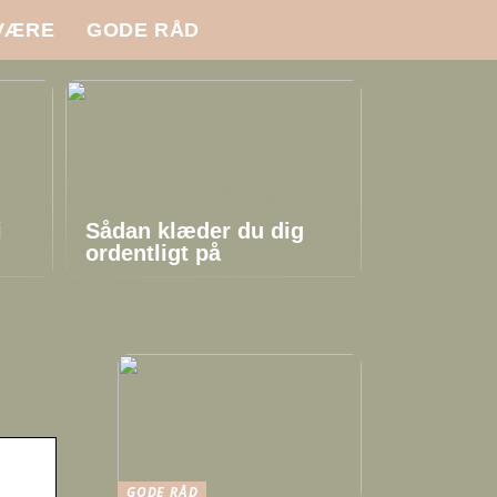
VÆRE
GODE RÅD
i
Sådan klæder du dig
ordentligt på
GODE RÅD