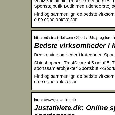
VildMedGolf.dk. TrustScore 5 ud af 5.
Sportstøjbutik·Butik med udendørstøj o
Find og sammenlign de bedste virksomhe
dine egne oplevelser
http s://dk.trustpilot.com › Sport › Udstyr og foren
Bedste virksomheder i k
Bedste virksomheder i kategorien Sportsb
Shirtshoppen. TrustScore 4,5 ud af 5. 
sportssamlerobjekter·Sportsbutik·Sport
Find og sammenlign de bedste virksomhe
dine egne oplevelser
http s://www.justathlete.dk
Justathlete.dk: Online 