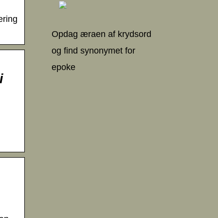
ering
Opdag æraen af krydsord
og find synonymet for
epoke
i