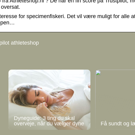
 fra Athleteshop.nl ? De har en fin score på Trustpilot, 
 oversat.
eresse for specimenfiskeri. Det vil være muligt for alle a
ruppen…
pilot athleteshop
Dyneguide: 3 ting du skal
overveje, når du vælger dyne
Få sundt og l