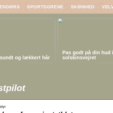
ENDØRS
SPORTSGRENE
SKØNHED
VEL
Pas godt på din hud 
sundt og lækkert hår
solskinsvejret
tpilot
styr