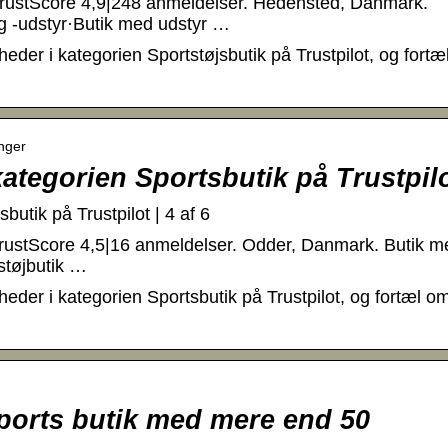
 TrustScore 4,9|248 anmeldelser. Hedensted, Danmark.
g -udstyr·Butik med udstyr …
der i kategorien Sportstøjsbutik på Trustpilot, og fortæ
inger
ategorien Sportsbutik på Trustpil
utik på Trustpilot | 4 af 6
TrustScore 4,5|16 anmeldelser. Odder, Danmark. Butik m
støjbutik …
der i kategorien Sportsbutik på Trustpilot, og fortæl o
sports butik med mere end 50