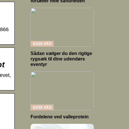
fortæller hele sandheden
 866
GODE RÅD
Sådan vælger du den rigtige
rygsæk til dine udendørs
ot
eventyr
evet,
GODE RÅD
Fordelene ved valleprotein