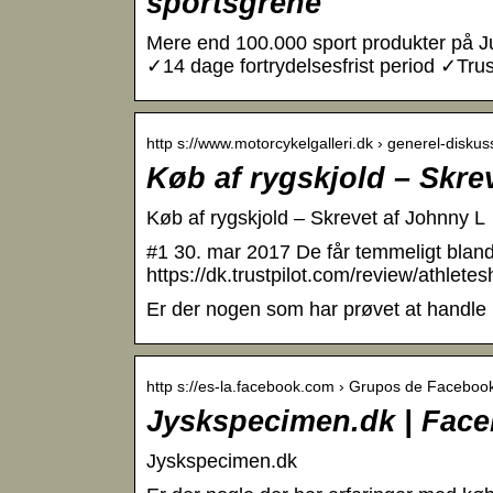
sportsgrene
Mere end 100.000 sport produkter på Jus
✓14 dage fortrydelsesfrist period ✓Trus
http s://www.motorcykelgalleri.dk › generel-diskus
Køb af rygskjold – Skre
Køb af rygskjold – Skrevet af Johnny L
#1 30. mar 2017 De får temmeligt bland
https://dk.trustpilot.com/review/athlet
Er der nogen som har prøvet at handle
http s://es-la.facebook.com › Grupos de Faceboo
Jyskspecimen.dk | Fac
Jyskspecimen.dk