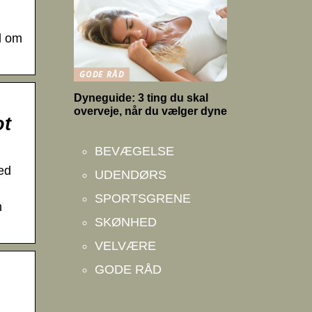
l om
GODE RÅD
Dyneguide: 3 ting du skal
overveje, når du vælger dyne
ot
BEVÆGELSE
ed
UDENDØRS
SPORTSGRENE
m
SKØNHED
VELVÆRE
GODE RÅD