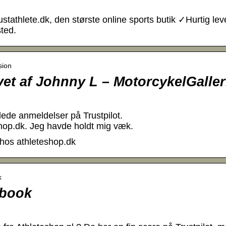
tathlete.dk, den største online sports butik ✓Hurtig lev
ted.
sion
vet af Johnny L – MotorcykelGaller
ede anmeldelser på Trustpilot.
eshop.dk. Jeg havde holdt mig væk.
 hos athleteshop.dk
k
ebook