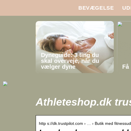
BEVÆGELSE
UD
Dyneguide: 3 ting du
skal overveje, når du
vælger dyne
Få 
Athleteshop.dk trus
http s://dk.trustpilot.com › … › Butik med fitnessud