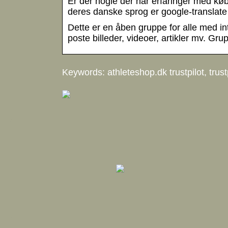
Er der nogle der har erfaringer med køb
deres danske sprog er google-translate
Dette er en åben gruppe for alle med int
poste billeder, videoer, artikler mv. G
Keywords: athleteshop.dk trustpilot, trust