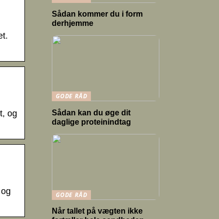
Sådan kommer du i form
derhjemme
et.
GODE RÅD
Sådan kan du øge dit
t, og
daglige proteinindtag
 og
GODE RÅD
Når tallet på vægten ikke