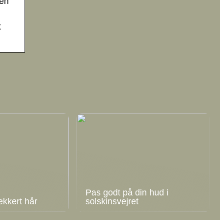
men
t
Pas godt på din hud i
ækkert hår
solskinsvejret